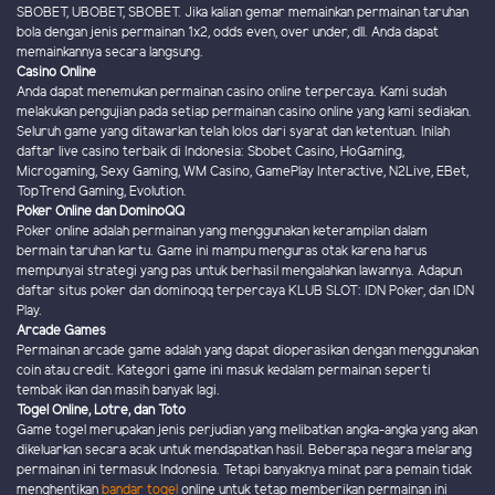
SBOBET, UBOBET, SBOBET. Jika kalian gemar memainkan permainan taruhan
bola dengan jenis permainan 1x2, odds even, over under, dll. Anda dapat
memainkannya secara langsung.
Casino Online
Anda dapat menemukan permainan casino online terpercaya. Kami sudah
melakukan pengujian pada setiap permainan casino online yang kami sediakan.
Seluruh game yang ditawarkan telah lolos dari syarat dan ketentuan. Inilah
daftar live casino terbaik di Indonesia: Sbobet Casino, HoGaming,
Microgaming, Sexy Gaming, WM Casino, GamePlay Interactive, N2Live, EBet,
TopTrend Gaming, Evolution.
Poker Online dan DominoQQ
Poker online adalah permainan yang menggunakan keterampilan dalam
bermain taruhan kartu. Game ini mampu menguras otak karena harus
mempunyai strategi yang pas untuk berhasil mengalahkan lawannya. Adapun
daftar situs poker dan dominoqq terpercaya KLUB SLOT: IDN Poker, dan IDN
Play.
Arcade Games
Permainan arcade game adalah yang dapat dioperasikan dengan menggunakan
coin atau credit. Kategori game ini masuk kedalam permainan seperti
tembak ikan dan masih banyak lagi.
Togel Online, Lotre, dan Toto
Game togel merupakan jenis perjudian yang melibatkan angka-angka yang akan
dikeluarkan secara acak untuk mendapatkan hasil. Beberapa negara melarang
permainan ini termasuk Indonesia. Tetapi banyaknya minat para pemain tidak
menghentikan
bandar togel
online untuk tetap memberikan permainan ini