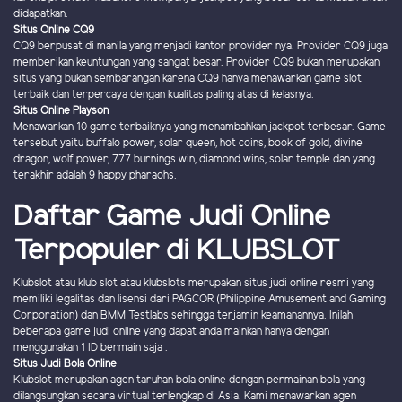
didapatkan.
Situs Online CQ9
CQ9 berpusat di manila yang menjadi kantor provider nya. Provider CQ9 juga
memberikan keuntungan yang sangat besar. Provider CQ9 bukan merupakan
situs yang bukan sembarangan karena CQ9 hanya menawarkan game slot
terbaik dan terpercaya dengan kualitas paling atas di kelasnya.
Situs Online Playson
Menawarkan 10 game terbaiknya yang menambahkan jackpot terbesar. Game
tersebut yaitu buffalo power, solar queen, hot coins, book of gold, divine
dragon, wolf power, 777 burnings win, diamond wins, solar temple dan yang
terakhir adalah 9 happy pharaohs.
Daftar Game Judi Online
Terpopuler di KLUBSLOT
Klubslot atau klub slot atau klubslots merupakan situs judi online resmi yang
memiliki legalitas dan lisensi dari PAGCOR (Philippine Amusement and Gaming
Corporation) dan BMM Testlabs sehingga terjamin keamanannya. Inilah
beberapa game judi online yang dapat anda mainkan hanya dengan
menggunakan 1 ID bermain saja :
Situs Judi Bola Online
Klubslot merupakan agen taruhan bola online dengan permainan bola yang
dilangsungkan secara virtual terlengkap di Asia. Kami menawarkan agen