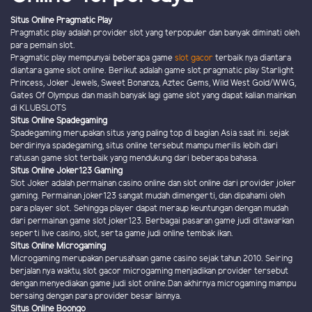
Situs Online Pragmatic Play
Pragmatic play adalah provider slot yang terpopuler dan banyak diminati oleh
para pemain slot.
Pragmatic play mempunyai beberapa game
slot gacor
terbaik nya diantara
diantara game slot online. Berikut adalah game slot pragmatic play Starlight
Princess, Joker Jewels, Sweet Bonanza, Aztec Gems, Wild West Gold/WWG,
Gates Of Olympus dan masih banyak lagi game slot yang dapat kalian mainkan
di KLUBSLOTS
Situs Online Spadegaming
Spadegaming merupakan situs yang paling top di bagian Asia saat ini. sejak
berdirinya spadegaming, situs online tersebut mampu merilis lebih dari
ratusan game slot terbaik yang mendukung dari beberapa bahasa.
Situs Online Joker123 Gaming
Slot Joker adalah permainan casino online dan slot online dari provider joker
gaming. Permainan joker123 sangat mudah dimengerti, dan dipahami oleh
para player slot. Sehingga player dapat meraup keuntungan dengan mudah
dari permainan game slot joker123. Berbagai pasaran game judi ditawarkan
seperti live casino, slot, serta game judi online tembak ikan.
Situs Online Microgaming
Microgaming merupakan perusahaan game casino sejak tahun 2010. Seiring
berjalan nya waktu, slot gacor microgaming menjadikan provider tersebut
dengan menyediakan game judi slot online.Dan akhirnya microgaming mampu
bersaing dengan para provider besar lainnya.
Situs Online Boongo