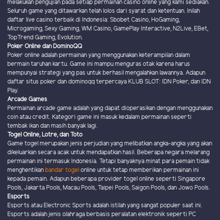
melakukan pengujian pada setiap permainan casino online yang kami sediakan.
Seluruh game yang ditawarkan telah lolos dari syarat dan ketentuan. Inilah
daftar live casino terbaik di Indonesia: Sbobet Casino, HoGaming,
Microgaming, Sexy Gaming, WM Casino, GamePlay Interactive, N2Live, EBet,
TopTrend Gaming, Evolution.
Poker Online dan DominoQQ
Poker online adalah permainan yang menggunakan keterampilan dalam
bermain taruhan kartu. Game ini mampu menguras otak karena harus
mempunyai strategi yang pas untuk berhasil mengalahkan lawannya. Adapun
daftar situs poker dan dominoqq terpercaya KLUB SLOT: IDN Poker, dan IDN
Play.
Arcade Games
Permainan arcade game adalah yang dapat dioperasikan dengan menggunakan
coin atau credit. Kategori game ini masuk kedalam permainan seperti
tembak ikan dan masih banyak lagi.
Togel Online, Lotre, dan Toto
Game togel merupakan jenis perjudian yang melibatkan angka-angka yang akan
dikeluarkan secara acak untuk mendapatkan hasil. Beberapa negara melarang
permainan ini termasuk Indonesia. Tetapi banyaknya minat para pemain tidak
menghentikan
bandar togel
online untuk tetap memberikan permainan ini
kepada pemain. Adapun beberapa provider togel online seperti Singapore
Pools, Jakarta Pools, Macau Pools, Taipei Pools, Saigon Pools, dan Jowo Pools.
Esports
Esports atau Electronic Sports adalah istilah yang sangat populer saat ini.
Esports adalah jenis olahraga berbasis peralatan elektronik seperti PC