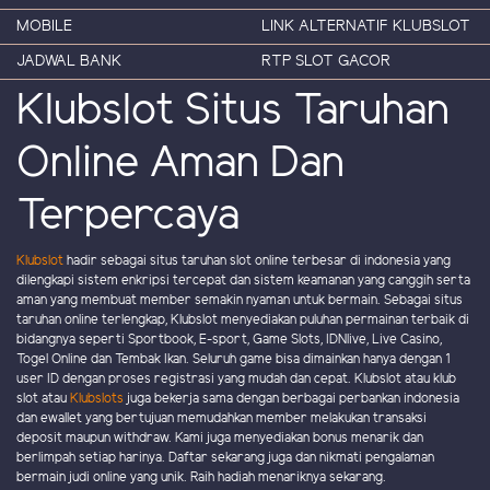
MOBILE
LINK ALTERNATIF KLUBSLOT
JADWAL BANK
RTP SLOT GACOR
Klubslot Situs Taruhan
Online Aman Dan
Terpercaya
Klubslot
hadir sebagai situs taruhan slot online terbesar di indonesia yang
dilengkapi sistem enkripsi tercepat dan sistem keamanan yang canggih serta
aman yang membuat member semakin nyaman untuk bermain. Sebagai situs
taruhan online terlengkap, Klubslot menyediakan puluhan permainan terbaik di
bidangnya seperti Sportbook, E-sport, Game Slots, IDNlive, Live Casino,
Togel Online dan Tembak Ikan. Seluruh game bisa dimainkan hanya dengan 1
user ID dengan proses registrasi yang mudah dan cepat. Klubslot atau klub
slot atau
Klubslots
juga bekerja sama dengan berbagai perbankan indonesia
dan ewallet yang bertujuan memudahkan member melakukan transaksi
deposit maupun withdraw. Kami juga menyediakan bonus menarik dan
berlimpah setiap harinya. Daftar sekarang juga dan nikmati pengalaman
bermain judi online yang unik. Raih hadiah menariknya sekarang.