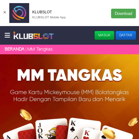
×
KLUBSLOT
Download
KLUBSLOT Mobile App
MASUK
DAFTAR
MM Tangkas
BERANDA