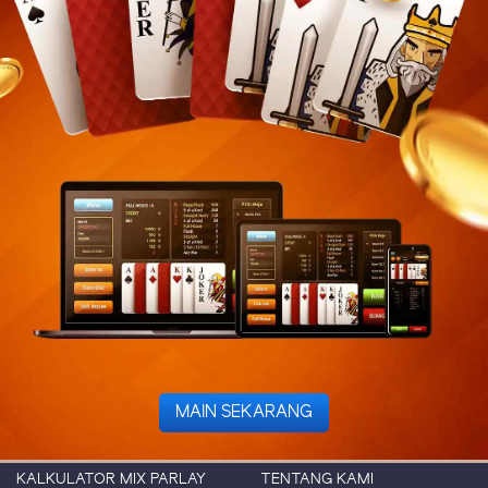
MAIN SEKARANG
KALKULATOR MIX PARLAY
TENTANG KAMI