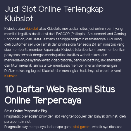
Judi Slot Online Terlengkap
Klubslot
Klubslot atau
klub slot
atau Klubslots merupakan situs judi online resmi yang
memiliki legalitas dan lisensi dari PAGCOR (Philippine Amusement and Gaming
Corporation) dan BMM Testlabs sehingga terjamin keamanannya. Didukung
oleh customer service ramah dan profesional tersedia 24 jam nonstop yang
siap membantu member kapan saja. Klubslot telah berkomitmen memberikan
pelayanan terbaik dengan meningkatkan kualitas website kami dan
menyediakan pelayanan lewat video tutorial, panduan betting, link alternatif
dan fitur menarik lainnya untuk membantu member meraih kemenangan.
Daftar sekarang juga di Klubslot dan menangkan hadiahnya di website kami
Klubslot
10 Daftar Web Resmi Situs
Online Terpercaya
Situs Online Pragmatic Play
Pragmatic play adalah provider slot yang terpopuler dan banyak diminati oleh
para pemain slot.
Pragmatic play mempunyai beberapa game
slot gacor
terbaik nya diantara