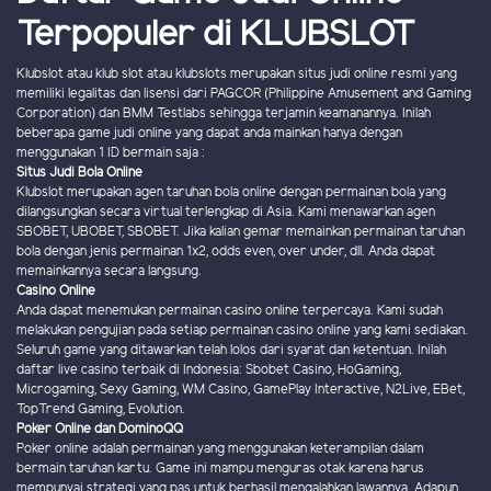
Terpopuler di KLUBSLOT
Klubslot atau klub slot atau klubslots merupakan situs judi online resmi yang
memiliki legalitas dan lisensi dari PAGCOR (Philippine Amusement and Gaming
Corporation) dan BMM Testlabs sehingga terjamin keamanannya. Inilah
beberapa game judi online yang dapat anda mainkan hanya dengan
menggunakan 1 ID bermain saja :
Situs Judi Bola Online
Klubslot merupakan agen taruhan bola online dengan permainan bola yang
dilangsungkan secara virtual terlengkap di Asia. Kami menawarkan agen
SBOBET, UBOBET, SBOBET. Jika kalian gemar memainkan permainan taruhan
bola dengan jenis permainan 1x2, odds even, over under, dll. Anda dapat
memainkannya secara langsung.
Casino Online
Anda dapat menemukan permainan casino online terpercaya. Kami sudah
melakukan pengujian pada setiap permainan casino online yang kami sediakan.
Seluruh game yang ditawarkan telah lolos dari syarat dan ketentuan. Inilah
daftar live casino terbaik di Indonesia: Sbobet Casino, HoGaming,
Microgaming, Sexy Gaming, WM Casino, GamePlay Interactive, N2Live, EBet,
TopTrend Gaming, Evolution.
Poker Online dan DominoQQ
Poker online adalah permainan yang menggunakan keterampilan dalam
bermain taruhan kartu. Game ini mampu menguras otak karena harus
mempunyai strategi yang pas untuk berhasil mengalahkan lawannya. Adapun