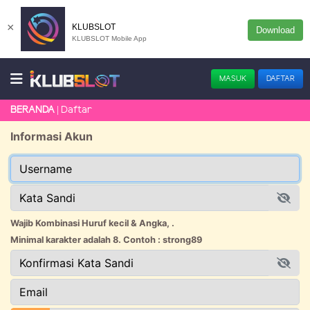
×
KLUBSLOT
Download
KLUBSLOT Mobile App
MASUK
DAFTAR
Daftar
BERANDA
Informasi Akun
Wajib Kombinasi Huruf kecil & Angka, .
Minimal karakter adalah 8. Contoh : strong89