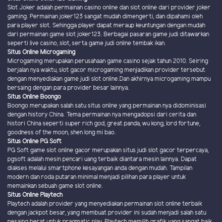
Slot Joker adalah permainan casino online dan slot online dari provider joker
gaming. Permainan joker123 sangat mudah dimengerti, dan dipahami oleh
para player slot. Sehingga player dapat meraup keuntungan dengan mudah
dari permainan game slot joker123. Berbagai pasaran game judi ditawarkan
seperti live casino, slot, serta game judi online tembak ikan.
Situs Online Microgaming
Microgaming merupakan perusahaan game casino sejak tahun 2010. Seiring
berjalan nya waktu, slot gacor microgaming menjadikan provider tersebut
dengan menyediakan game judi slot online.Dan akhirnya microgaming mampu
bersaing dengan para provider besar lainnya.
Situs Online Boongo
Boongo merupakan salah satu situs online yang permainan nya didominisasi
dengan history China. Tema permainan nya mengadopsi dari cerita dan
histori China seperti super rich god, great panda, wu kong, lord fortune,
goodness of the moon, shen long mi bao.
Situs Online PG Soft
PG Soft game slot online gacor merupakan situs judi slot gacor terpercaya,
pgsoft adalah mesin pencari uang terbaik diantara mesin lainnya. Dapat
diakses melalui smartphone kesayangan anda dengan mudah. Tampilan
modern dan roda putaran minimal menjadi pilihan para player untuk
memainkan sebuah game slot online.
Situs Online Playtech
Playtech adalah provider yang menyediakan permainan slot online terbaik
dengan jackpot besar, yang membuat provider ini sudah menjadi salah satu
pesaing berat untuk pragmatic play. Playtech memilih grafik yang sangat baik