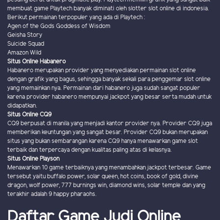
membuat game Playtech banyak diminati oleh slotter slot online di indonesia.
Berikut permainan terpopuler yang ada di Playtech :
Agen of the Gods Goddess of Wisdom
Geisha Story
Suicide Squad
Amazon Wild
Situs Online Habanero
Habanero merupakan provider yang menyediakan permainan slot online
dengan grafik yang bagus, sehingga banyak sekali para penggemar slot online
yang memainkan nya. Permainan dari habanero juga sudah sangat populer
karena provider habanero mempunyai jackpot yang besar serta mudah untuk
didapatkan.
Situs Online CQ9
CQ9 berpusat di manila yang menjadi kantor provider nya. Provider CQ9 juga
memberikan keuntungan yang sangat besar. Provider CQ9 bukan merupakan
situs yang bukan sembarangan karena CQ9 hanya menawarkan game slot
terbaik dan terpercaya dengan kualitas paling atas di kelasnya.
Situs Online Playson
Menawarkan 10 game terbaiknya yang menambahkan jackpot terbesar. Game
tersebut yaitu buffalo power, solar queen, hot coins, book of gold, divine
dragon, wolf power, 777 burnings win, diamond wins, solar temple dan yang
terakhir adalah 9 happy pharaohs.
Daftar Game Judi Online