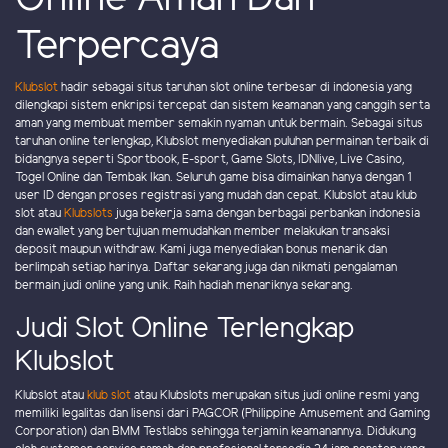
Terpercaya
Klubslot
hadir sebagai situs taruhan slot online terbesar di indonesia yang
dilengkapi sistem enkripsi tercepat dan sistem keamanan yang canggih serta
aman yang membuat member semakin nyaman untuk bermain. Sebagai situs
taruhan online terlengkap, Klubslot menyediakan puluhan permainan terbaik di
bidangnya seperti Sportbook, E-sport, Game Slots, IDNlive, Live Casino,
Togel Online dan Tembak Ikan. Seluruh game bisa dimainkan hanya dengan 1
user ID dengan proses registrasi yang mudah dan cepat. Klubslot atau klub
slot atau
Klubslots
juga bekerja sama dengan berbagai perbankan indonesia
dan ewallet yang bertujuan memudahkan member melakukan transaksi
deposit maupun withdraw. Kami juga menyediakan bonus menarik dan
berlimpah setiap harinya. Daftar sekarang juga dan nikmati pengalaman
bermain judi online yang unik. Raih hadiah menariknya sekarang.
Judi Slot Online Terlengkap
Klubslot
Klubslot atau
klub slot
atau Klubslots merupakan situs judi online resmi yang
memiliki legalitas dan lisensi dari PAGCOR (Philippine Amusement and Gaming
Corporation) dan BMM Testlabs sehingga terjamin keamanannya. Didukung