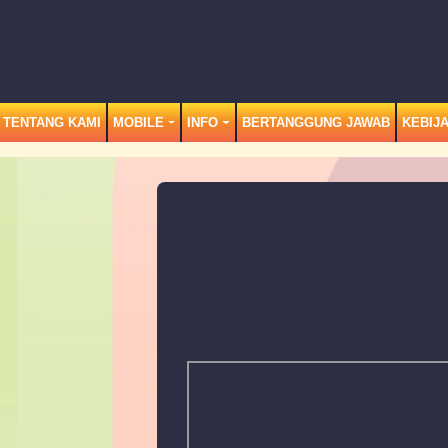
TENTANG KAMI
MOBILE
INFO
BERTANGGUNG JAWAB
KEBIJ