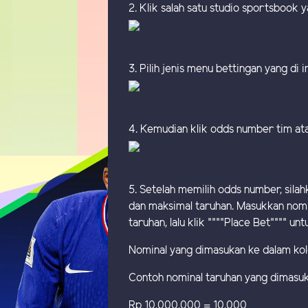
2. Klik salah satu studio sportsbook y
3. Pilih jenis menu bettingan yang di 
4. Kemudian klik odds number tim ata
5. Setelah memilih odds number, silah
dan maksimal taruhan. Masukkan nomi
taruhan, lalu klik """"Place Bet"""" u
Nominal yang dimasukan ke dalam kolo
Contoh nominal taruhan yang dimasuk
Rp 10.000.000 = 10.000