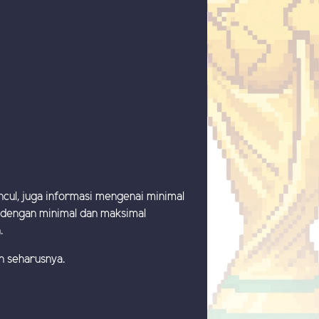
uncul, juga informasi mengenai minimal
i dengan minimal dan maksimal
.
h seharusnya.