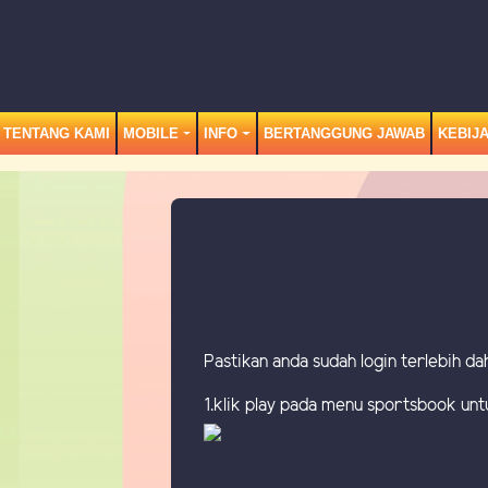
TENTANG KAMI
MOBILE
INFO
BERTANGGUNG JAWAB
KEBIJ
Pastikan anda sudah login terlebih d
1.klik play pada menu sportsbook u