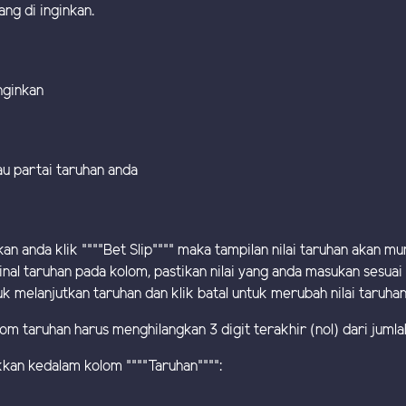
ang di inginkan.
inginkan
u partai taruhan anda
kan anda klik """"Bet Slip"""" maka tampilan nilai taruhan akan m
nal taruhan pada kolom, pastikan nilai yang anda masukan sesua
ntuk melanjutkan taruhan dan klik batal untuk merubah nilai taruhan
m taruhan harus menghilangkan 3 digit terakhir (nol) dari jumla
kan kedalam kolom """"Taruhan"""":