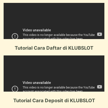
Tutorial Cara Daftar di KLUBSLOT
Tutorial Cara Deposit di KLUBSLOT