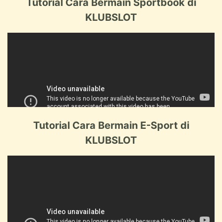
Tutorial Cara Bermain Sportbook di
KLUBSLOT
Tutorial Cara Bermain E-Sport di
KLUBSLOT