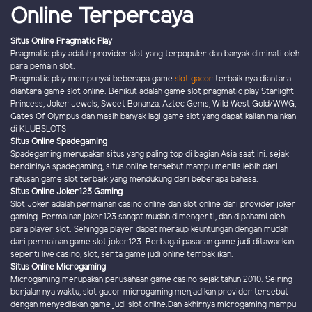
Online Terpercaya
Situs Online Pragmatic Play
Pragmatic play adalah provider slot yang terpopuler dan banyak diminati oleh
para pemain slot.
Pragmatic play mempunyai beberapa game
slot gacor
terbaik nya diantara
diantara game slot online. Berikut adalah game slot pragmatic play Starlight
Princess, Joker Jewels, Sweet Bonanza, Aztec Gems, Wild West Gold/WWG,
Gates Of Olympus dan masih banyak lagi game slot yang dapat kalian mainkan
di KLUBSLOTS
Situs Online Spadegaming
Spadegaming merupakan situs yang paling top di bagian Asia saat ini. sejak
berdirinya spadegaming, situs online tersebut mampu merilis lebih dari
ratusan game slot terbaik yang mendukung dari beberapa bahasa.
Situs Online Joker123 Gaming
Slot Joker adalah permainan casino online dan slot online dari provider joker
gaming. Permainan joker123 sangat mudah dimengerti, dan dipahami oleh
para player slot. Sehingga player dapat meraup keuntungan dengan mudah
dari permainan game slot joker123. Berbagai pasaran game judi ditawarkan
seperti live casino, slot, serta game judi online tembak ikan.
Situs Online Microgaming
Microgaming merupakan perusahaan game casino sejak tahun 2010. Seiring
berjalan nya waktu, slot gacor microgaming menjadikan provider tersebut
dengan menyediakan game judi slot online.Dan akhirnya microgaming mampu