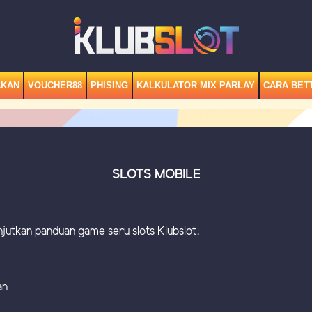
AKAN
VOUCHER88
PHISING
KALKULATOR MIX PARLAY
CARA BET
SLOTS MOBILE
njutkan panduan game seru slots Klubslot.
an