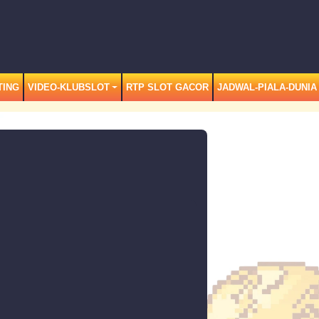
TING
VIDEO-KLUBSLOT
RTP SLOT GACOR
JADWAL-PIALA-DUNIA