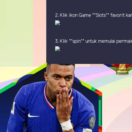
2. Klik ikon Game ""Slots"" favorit k
3. Klik ""spin"" untuk memulai permain